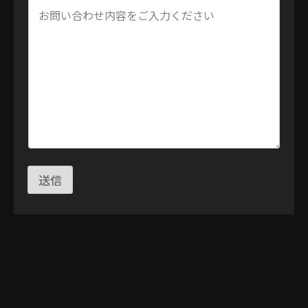
u
i
r
y
o
f
C
o
n
t
e
n
t
送信