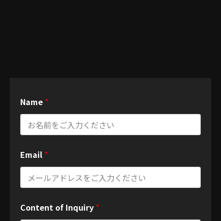
Name
*
Email
*
I
Content of Inquiry
*
n
q