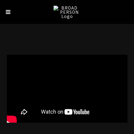
内
Main
容
Menu
を
ス
キ
ッ
プ