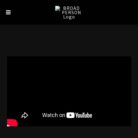
内
Main
容
Menu
を
ス
キ
ッ
プ