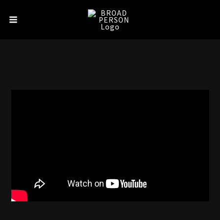
内
Main
容
Menu
を
ス
キ
ッ
プ