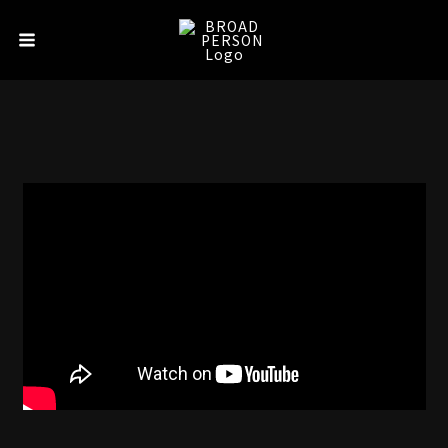
内
Main
容
Menu
を
ス
キ
ッ
プ