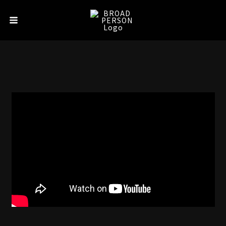
内
Main
容
Menu
を
ス
キ
ッ
プ