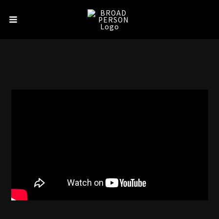
内
Main
容
Menu
を
ス
キ
ッ
プ