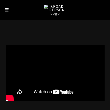
内
Main
容
Menu
を
ス
キ
ッ
プ