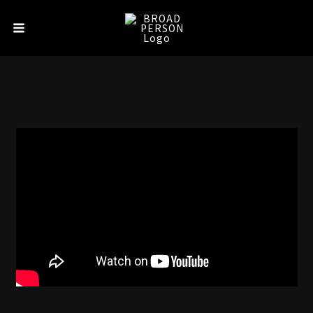
内
Main
容
Menu
を
ス
キ
ッ
プ